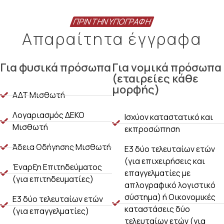
ΠΡΙΝ ΤΗΝ ΥΠΟΓΡΑΦΉ
Απαραίτητα έγγραφα
Για φυσικά πρόσωπα
Για νομικά πρόσωπα
(εταιρείες κάθε
μορφής)
ΑΔΤ Μισθωτή
Λογαριασμός ΔΕΚΟ
Ισχύον καταστατικό και
Μισθωτή
εκπροσώπηση
Άδεια Οδήγησης Μισθωτή
Ε3 δύο τελευταίων ετών
(για επιχειρήσεις και
Έναρξη Επιτηδεύματος
επαγγελματίες με
(για επιτηδευματίες)
απλογραφικό λογιστικό
σύστημα) ή Οικονομικές
Ε3 δύο τελευταίων ετών
καταστάσεις δύο
(για επαγγελματίες)
τελευταίων ετών (για