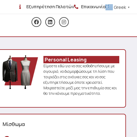
Εξυπηρέτηση Πελατών
Επικοινωνία
Greek
▼
Personal Leasing
Είμαστε εδώ για να σας καθοδηγήσουμε με
σιγουριά, να διαμορφώσουμε τη λύση που
ταιριάζει στις ανάγκες σας και να σας
εξυπηρετήσουμε όποτε χρειαστεί.
Μοιραστείτε μαζί μας την επιθυμία σας και
θα την κάνουμε πραγματικότητα.
Μίσθωμα