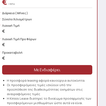
€
+ Φ.Π.Α.
Διάρκεια
( Μήνες )
Σύνολο Χιλιομέτρων
Λιανική Τιμή
€
Λιανική Τιμή Προ Φόρων
€
Προκαταβολή
€
Η προσφορά leasing αφορά καινούργια αυτοκίνητα.
Οι προσφερόμενες τιμές ισχύουν υπό την
προϋπόθεση της διαθεσιμότητας οχημάτων στις
αναγραφόμενες τιμές
Η Kinisis Lease διατηρεί το δικαίωμα προσαρμογής των
προσφερόμενων μισθωμάτων ώστε αυτά να είναι