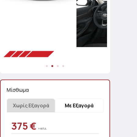
Μίσθωμα
Χωρίς Εξαγορά
Με Εξαγορά
273 €
375 €
+ Φ.Π.Α.
+ Φ.Π.Α.