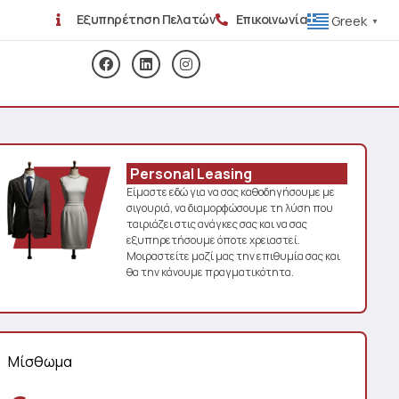
Εξυπηρέτηση Πελατών
Επικοινωνία
Greek
▼
Personal Leasing
Είμαστε εδώ για να σας καθοδηγήσουμε με
σιγουριά, να διαμορφώσουμε τη λύση που
ταιριάζει στις ανάγκες σας και να σας
εξυπηρετήσουμε όποτε χρειαστεί.
Μοιραστείτε μαζί μας την επιθυμία σας και
θα την κάνουμε πραγματικότητα.
Μίσθωμα