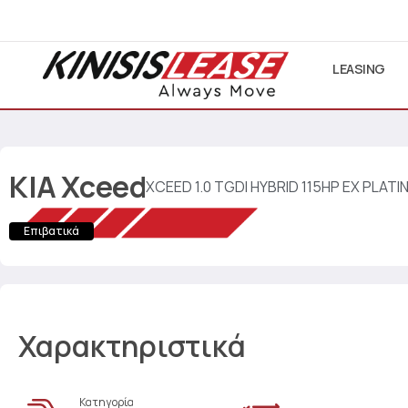
LEASING
KIA
Xceed
XCEED 1.0 TGDI HYBRID 115HP EX PLAT
Επιβατικά
Χαρακτηριστικά
Κατηγορία