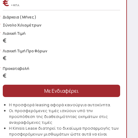
€
+ Φ.Π.Α.
Διάρκεια
( Μήνες )
Σύνολο Χιλιομέτρων
Λιανική Τιμή
€
Λιανική Τιμή Προ Φόρων
€
Προκαταβολή
€
Η προσφορά leasing αφορά καινούργια αυτοκίνητα.
Οι προσφερόμενες τιμές ισχύουν υπό την
προϋπόθεση της διαθεσιμότητας οχημάτων στις
αναγραφόμενες τιμές
Η Kinisis Lease διατηρεί το δικαίωμα προσαρμογής των
προσφερόμενων μισθωμάτων ώστε αυτά να είναι