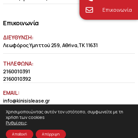
Επικοινωνία
Επικοινωνία
ΔΙΕΥΘΥΝΣΗ:
Λεωφόρος Υμηττού 259, Αθήνα,ΤΚ 11631
ΤΗΛΈΦΩΝΑ:
2160010391
2160010392
EMAIL:
info@kinisislease.gr
Χρησιμοποιώντας αυτόν τον ιστότοπο, συμφωνείτε με τη
χρήση των cookies
Ρυθμίσεις
.
Αποδοχή
Απόρριψη
COSMOTE NewSite4U
© 2026