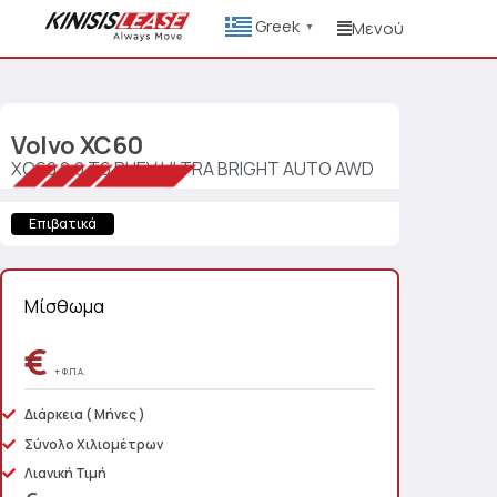
Greek
Μενού
▼
Volvo
XC60
XC60 2.0 T6 PHEV ULTRA BRIGHT AUTO AWD
Επιβατικά
Μίσθωμα
€
+ Φ.Π.Α.
Διάρκεια
( Μήνες )
Σύνολο Χιλιομέτρων
Λιανική Τιμή