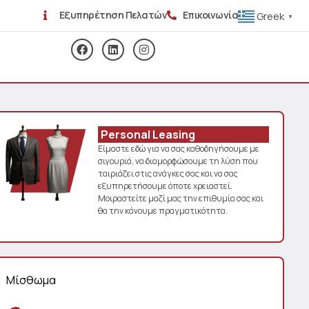
Εξυπηρέτηση Πελατών
Επικοινωνία
Greek
▼
Personal Leasing
Είμαστε εδώ για να σας καθοδηγήσουμε με
σιγουριά, να διαμορφώσουμε τη λύση που
ταιριάζει στις ανάγκες σας και να σας
εξυπηρετήσουμε όποτε χρειαστεί.
Μοιραστείτε μαζί μας την επιθυμία σας και
θα την κάνουμε πραγματικότητα.
Μίσθωμα