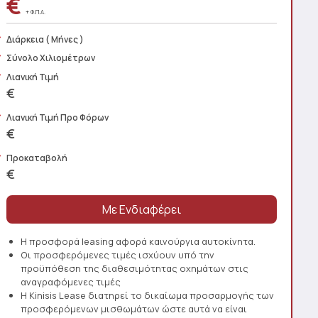
€
+ Φ.Π.Α.
Διάρκεια
( Μήνες )
Σύνολο Χιλιομέτρων
Λιανική Τιμή
€
Λιανική Τιμή Προ Φόρων
€
Προκαταβολή
€
Η προσφορά leasing αφορά καινούργια αυτοκίνητα.
Οι προσφερόμενες τιμές ισχύουν υπό την
προϋπόθεση της διαθεσιμότητας οχημάτων στις
αναγραφόμενες τιμές
Η Kinisis Lease διατηρεί το δικαίωμα προσαρμογής των
προσφερόμενων μισθωμάτων ώστε αυτά να είναι