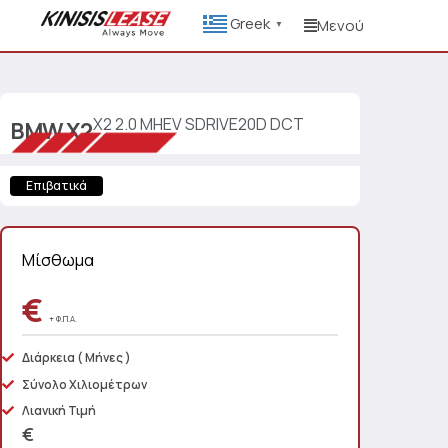
Greek
Μενού
▼
X2 2.0 MHEV SDRIVE20D DCT
BMW
X2
Επιβατικά
Μίσθωμα
€
+ Φ.Π.Α.
Διάρκεια
( Μήνες )
Σύνολο Χιλιομέτρων
Λιανική Τιμή
€