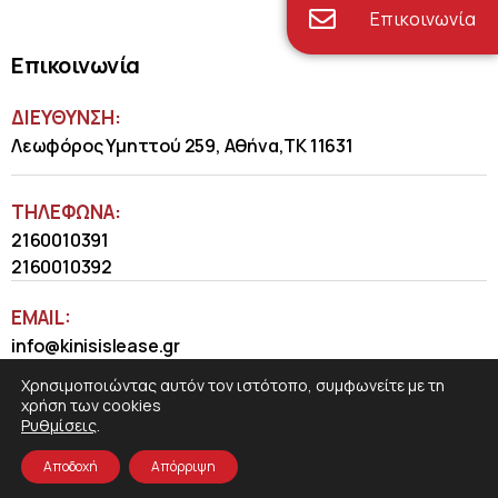
Επικοινωνία
Επικοινωνία
ΔΙΕΥΘΥΝΣΗ:
Λεωφόρος Υμηττού 259, Αθήνα,ΤΚ 11631
ΤΗΛΈΦΩΝΑ:
2160010391
2160010392
EMAIL:
info@kinisislease.gr
Χρησιμοποιώντας αυτόν τον ιστότοπο, συμφωνείτε με τη
χρήση των cookies
Ρυθμίσεις
.
Αποδοχή
Απόρριψη
COSMOTE NewSite4U
© 2026