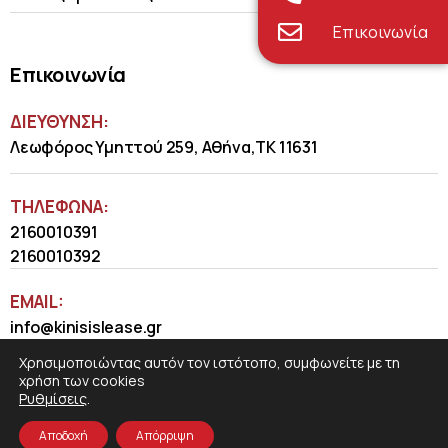
Επικοινωνία
Επικοινωνία
ΔΙΕΥΘΥΝΣΗ:
Λεωφόρος Υμηττού 259, Αθήνα,ΤΚ 11631
ΤΗΛΈΦΩΝΑ:
2160010391
2160010392
EMAIL:
info@kinisislease.gr
Χρησιμοποιώντας αυτόν τον ιστότοπο, συμφωνείτε με τη
χρήση των cookies
Ρυθμίσεις
.
Αποδοχή
Απόρριψη
COSMOTE NewSite4U
© 2026