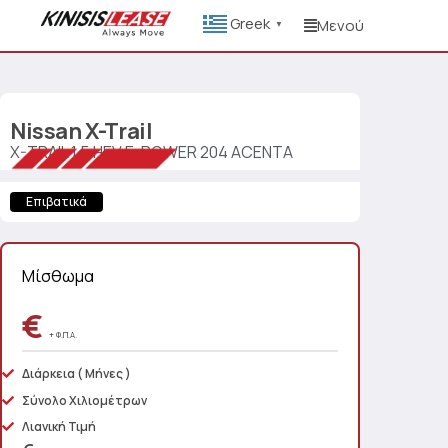
Greek
Μενού
▼
Nissan
X-Trail
X-TRAIL 1.5 HEV E-POWER 204 ACENTA
Επιβατικά
Μίσθωμα
€
+ Φ.Π.Α.
Διάρκεια
( Μήνες )
Σύνολο Χιλιομέτρων
Λιανική Τιμή