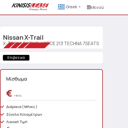
Greek
Μενού
▼
Nissan
X-Trail
X-TRAIL 1.5 HEV E-4ORCE 213 TECHNA 7SEATS
Επιβατικά
Μίσθωμα
€
+ Φ.Π.Α.
Διάρκεια
( Μήνες )
Σύνολο Χιλιομέτρων
Λιανική Τιμή