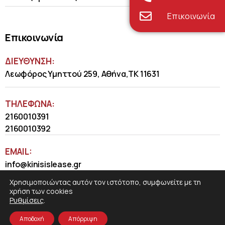
Επικοινωνία
Επικοινωνία
ΔΙΕΥΘΥΝΣΗ:
Λεωφόρος Υμηττού 259, Αθήνα,ΤΚ 11631
ΤΗΛΈΦΩΝΑ:
2160010391
2160010392
EMAIL:
info@kinisislease.gr
Χρησιμοποιώντας αυτόν τον ιστότοπο, συμφωνείτε με τη
χρήση των cookies
Ρυθμίσεις
.
Αποδοχή
Απόρριψη
COSMOTE NewSite4U
© 2026