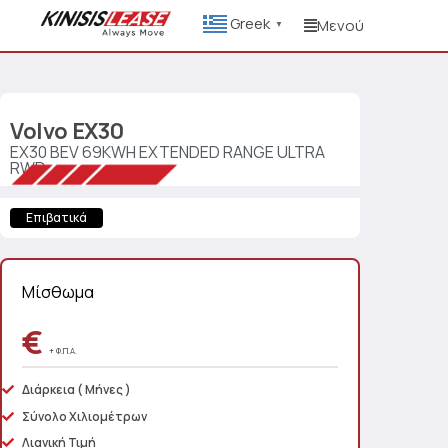
Greek
Μενού
▼
Volvo
EX30
EX30 BEV 69KWH EXTENDED RANGE ULTRA
RWD
Επιβατικά
Μίσθωμα
€
+ Φ.Π.Α.
Διάρκεια
( Μήνες )
Σύνολο Χιλιομέτρων
Λιανική Τιμή