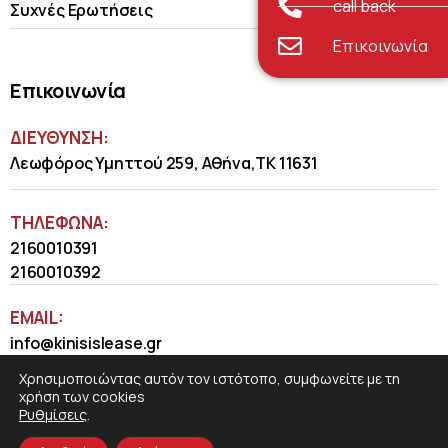
call back
Συχνές Ερωτήσεις
Επικοινωνία
Επικοινωνία
ΔΙΕΥΘΥΝΣΗ:
Λεωφόρος Υμηττού 259, Αθήνα,ΤΚ 11631
ΤΗΛΈΦΩΝΑ:
2160010391
2160010392
EMAIL:
info@kinisislease.gr
Χρησιμοποιώντας αυτόν τον ιστότοπο, συμφωνείτε με τη
χρήση των cookies
Ρυθμίσεις
.