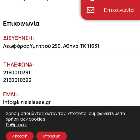
Επικοινωνία
Επικοινωνία
ΔΙΕΥΘΥΝΣΗ:
Λεωφόρος Υμηττού 259, Αθήνα,ΤΚ 11631
ΤΗΛΈΦΩΝΑ:
2160010391
2160010392
EMAIL:
info@kinisislease.gr
Χρησιμοποιώντας αυτόν τον ιστότοπο, συμφωνείτε με τη
χρήση των cookies
Ρυθμίσεις
.
Αποδοχή
Απόρριψη
COSMOTE NewSite4U
© 2026