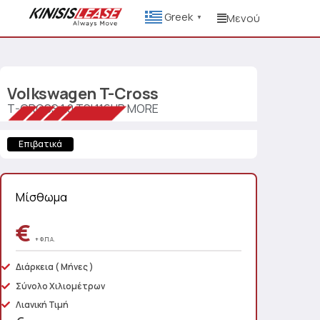
Greek
Μενού
▼
Volkswagen
T-Cross
T-CROSS 1.0 TSI 116HP MORE
Επιβατικά
Μίσθωμα
€
+ Φ.Π.Α.
Διάρκεια
( Μήνες )
Σύνολο Χιλιομέτρων
Λιανική Τιμή