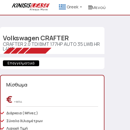
Greek
Μενού
▼
Volkswagen
CRAFTER
CRAFTER 2.0 TDI BMT 177HP AUTO 35 LWB HR
L4H3
Επαγγελματικά
Μίσθωμα
€
+ Φ.Π.Α.
Διάρκεια
( Μήνες )
Σύνολο Χιλιομέτρων
Λιανική Τιμή