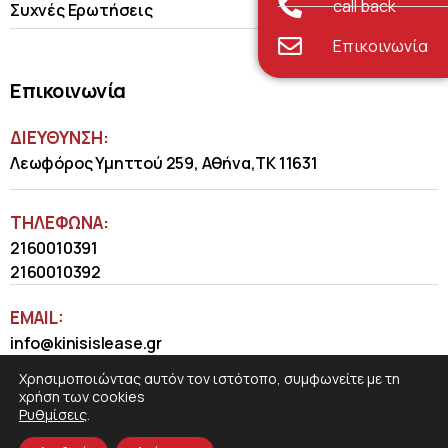
call back
Συχνές Ερωτήσεις
Επικοινωνία
Επικοινωνία
ΔΙΕΥΘΥΝΣΗ:
Λεωφόρος Υμηττού 259, Αθήνα,ΤΚ 11631
ΤΗΛΈΦΩΝΑ:
2160010391
2160010392
EMAIL:
info@kinisislease.gr
Χρησιμοποιώντας αυτόν τον ιστότοπο, συμφωνείτε με τη
χρήση των cookies
Ρυθμίσεις
.