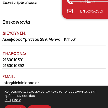
call back
Συχνές Ερωτήσεις
Επικοινωνία
Επικοινωνία
ΔΙΕΥΘΥΝΣΗ:
Λεωφόρος Υμηττού 259, Αθήνα,ΤΚ 11631
ΤΗΛΈΦΩΝΑ:
2160010391
2160010392
EMAIL:
info@kinisislease.gr
Χρησιμοποιώντας αυτόν τον ιστότοπο, συμφωνείτε με τη
χρήση των cookies
Ρυθμίσεις
.