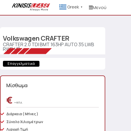
Greek
Μενού
▼
Volkswagen
CRAFTER
CRAFTER 2.0 TDI BMT 163HP AUTO 35 LWB
RWD HR
Επαγγελματικά
Μίσθωμα
€
+ Φ.Π.Α.
Διάρκεια
( Μήνες )
Σύνολο Χιλιομέτρων
Λιανική Τιμή