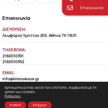
Επικοινωνία
Επικοινωνία
ΔΙΕΥΘΥΝΣΗ:
Λεωφόρος Υμηττού 259, Αθήνα,ΤΚ 11631
ΤΗΛΈΦΩΝΑ:
2160010391
2160010392
EMAIL:
info@kinisislease.gr
Χρησιμοποιώντας αυτόν τον ιστότοπο, συμφωνείτε με τη
χρήση των cookies
Ρυθμίσεις
.
Αποδοχή
Απόρριψη
COSMOTE NewSite4U
© 2026