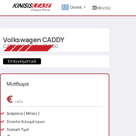
Greek
Μενού
▼
Volkswagen
CADDY
CADDY 1.5 TSI 114HP DSG
Επαγγελματικά
Μίσθωμα
€
+ Φ.Π.Α.
Διάρκεια
( Μήνες )
Σύνολο Χιλιομέτρων
Λιανική Τιμή