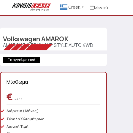
Greek
Μενού
▼
Volkswagen
AMAROK
AMAROK 3.0 TDI 240HP STYLE AUTO 4WD
Επαγγελματικά
Μίσθωμα
€
+ Φ.Π.Α.
Διάρκεια
( Μήνες )
Σύνολο Χιλιομέτρων
Λιανική Τιμή