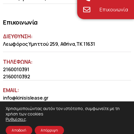
Επικοινωνία
Επικοινωνία
ΔΙΕΥΘΥΝΣΗ:
Λεωφόρος Υμηττού 259, Αθήνα,ΤΚ 11631
ΤΗΛΈΦΩΝΑ:
2160010391
2160010392
EMAIL:
info@kinisislease.gr
Χρησιμοποιώντας αυτόν τον ιστότοπο, συμφωνείτε με τη
χρήση των cookies
Ρυθμίσεις
.
Αποδοχή
Απόρριψη
COSMOTE NewSite4U
© 2026