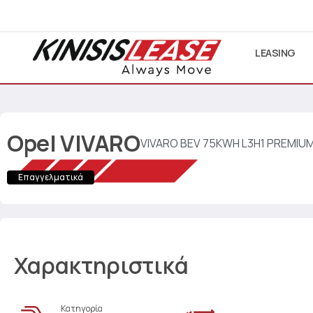
LEASING
Opel
VIVARO
VIVARO BEV 75KWH L3H1 PREMIU
Επαγγελματικά
Χαρακτηριστικά
Κατηγορία