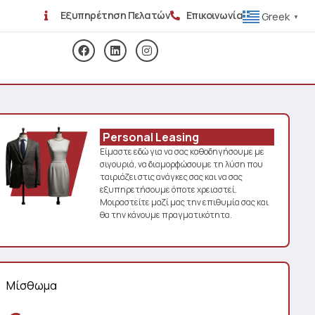
Εξυπηρέτηση Πελατών
Επικοινωνία
Greek
▼
Personal Leasing
Είμαστε εδώ για να σας καθοδηγήσουμε με
σιγουριά, να διαμορφώσουμε τη λύση που
ταιριάζει στις ανάγκες σας και να σας
εξυπηρετήσουμε όποτε χρειαστεί.
Μοιραστείτε μαζί μας την επιθυμία σας και
θα την κάνουμε πραγματικότητα.
Μίσθωμα