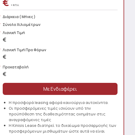
€
+ Φ.Π.Α.
Διάρκεια
( Μήνες )
Σύνολο Χιλιομέτρων
Λιανική Τιμή
€
Λιανική Τιμή Προ Φόρων
€
Προκαταβολή
€
Η προσφορά leasing αφορά καινούργια αυτοκίνητα.
Οι προσφερόμενες τιμές ισχύουν υπό την
προϋπόθεση της διαθεσιμότητας οχημάτων στις
αναγραφόμενες τιμές
Η Kinisis Lease διατηρεί το δικαίωμα προσαρμογής των
προσφερόμενων μισθωμάτων ώστε αυτά να είναι