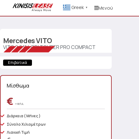
Greek
Μενού
▼
Mercedes
VITO
VITO 2.0 114 CDI TOURER PRO COMPACT
Επιβατικά
Μίσθωμα
€
+ Φ.Π.Α.
Διάρκεια
( Μήνες )
Σύνολο Χιλιομέτρων
Λιανική Τιμή