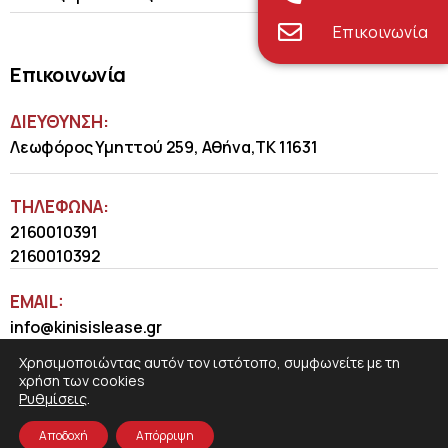
Επικοινωνία
Επικοινωνία
ΔΙΕΥΘΥΝΣΗ:
Λεωφόρος Υμηττού 259, Αθήνα,ΤΚ 11631
ΤΗΛΈΦΩΝΑ:
2160010391
2160010392
EMAIL:
info@kinisislease.gr
Χρησιμοποιώντας αυτόν τον ιστότοπο, συμφωνείτε με τη
χρήση των cookies
Ρυθμίσεις
.
Αποδοχή
Απόρριψη
COSMOTE NewSite4U
© 2026