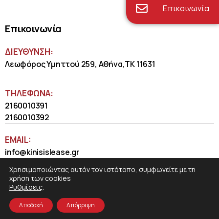
Επικοινωνία
Επικοινωνία
ΔΙΕΥΘΥΝΣΗ:
Λεωφόρος Υμηττού 259, Αθήνα,ΤΚ 11631
ΤΗΛΈΦΩΝΑ:
2160010391
2160010392
EMAIL:
info@kinisislease.gr
Χρησιμοποιώντας αυτόν τον ιστότοπο, συμφωνείτε με τη
χρήση των cookies
Ρυθμίσεις
.
Αποδοχή
Απόρριψη
COSMOTE NewSite4U
© 2026