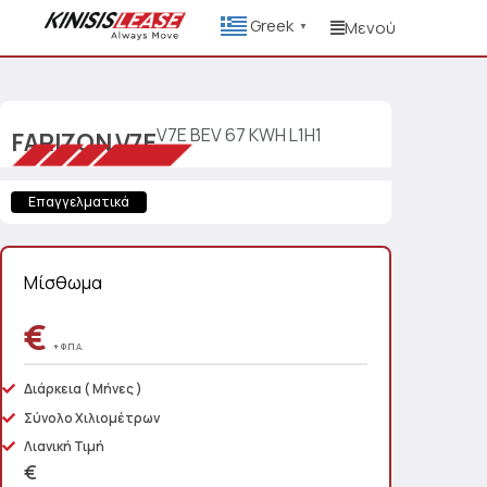
Greek
Μενού
▼
V7E BEV 67 KWH L1H1
FARIZON
V7E
Επαγγελματικά
Μίσθωμα
€
+ Φ.Π.Α.
Διάρκεια
( Μήνες )
Σύνολο Χιλιομέτρων
Λιανική Τιμή
€