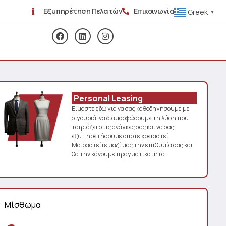
Εξυπηρέτηση Πελατών
Επικοινωνία
Greek
▼
Personal Leasing
Είμαστε εδώ για να σας καθοδηγήσουμε με
σιγουριά, να διαμορφώσουμε τη λύση που
ταιριάζει στις ανάγκες σας και να σας
εξυπηρετήσουμε όποτε χρειαστεί.
Μοιραστείτε μαζί μας την επιθυμία σας και
θα την κάνουμε πραγματικότητα.
Μίσθωμα