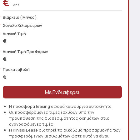
€
+ Φ.Π.Α.
Διάρκεια
( Μήνες )
Σύνολο Χιλιομέτρων
Λιανική Τιμή
€
Λιανική Τιμή Προ Φόρων
€
Προκαταβολή
€
Η προσφορά leasing αφορά καινούργια αυτοκίνητα.
Οι προσφερόμενες τιμές ισχύουν υπό την
προϋπόθεση της διαθεσιμότητας οχημάτων στις
αναγραφόμενες τιμές
Η Kinisis Lease διατηρεί το δικαίωμα προσαρμογής των
προσφερόμενων μισθωμάτων ώστε αυτά να είναι