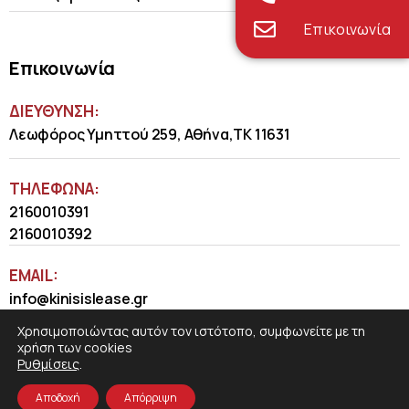
Επικοινωνία
Επικοινωνία
ΔΙΕΥΘΥΝΣΗ:
Λεωφόρος Υμηττού 259, Αθήνα,ΤΚ 11631
ΤΗΛΈΦΩΝΑ:
2160010391
2160010392
EMAIL:
info@kinisislease.gr
Χρησιμοποιώντας αυτόν τον ιστότοπο, συμφωνείτε με τη
χρήση των cookies
Ρυθμίσεις
.
Αποδοχή
Απόρριψη
COSMOTE NewSite4U
© 2026