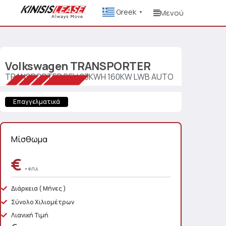
Greek
Μενού
▼
Volkswagen
TRANSPORTER
TRANSPORTER BEV 83KWH 160KW LWB AUTO
Επαγγελματικά
Μίσθωμα
€
+ Φ.Π.Α.
Διάρκεια
( Μήνες )
Σύνολο Χιλιομέτρων
Λιανική Τιμή