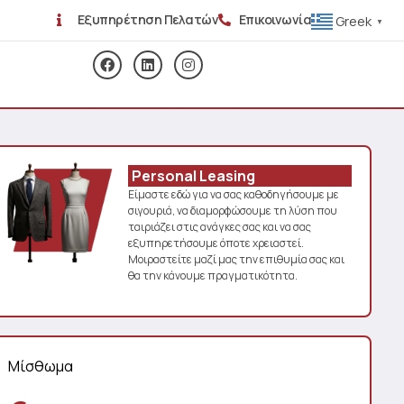
Εξυπηρέτηση Πελατών
Επικοινωνία
Greek
▼
Personal Leasing
Είμαστε εδώ για να σας καθοδηγήσουμε με
σιγουριά, να διαμορφώσουμε τη λύση που
ταιριάζει στις ανάγκες σας και να σας
εξυπηρετήσουμε όποτε χρειαστεί.
Μοιραστείτε μαζί μας την επιθυμία σας και
θα την κάνουμε πραγματικότητα.
Μίσθωμα