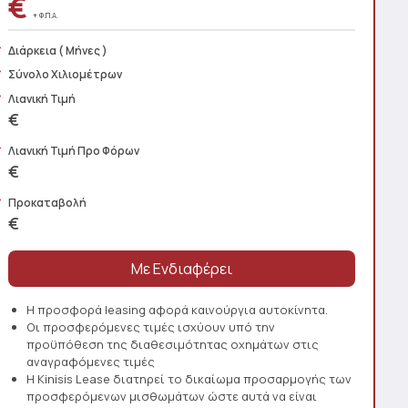
€
+ Φ.Π.Α.
Διάρκεια
( Μήνες )
Σύνολο Χιλιομέτρων
Λιανική Τιμή
€
Λιανική Τιμή Προ Φόρων
€
Προκαταβολή
€
Η προσφορά leasing αφορά καινούργια αυτοκίνητα.
Οι προσφερόμενες τιμές ισχύουν υπό την
προϋπόθεση της διαθεσιμότητας οχημάτων στις
αναγραφόμενες τιμές
Η Kinisis Lease διατηρεί το δικαίωμα προσαρμογής των
προσφερόμενων μισθωμάτων ώστε αυτά να είναι