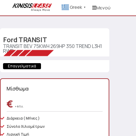
Greek
Μενού
▼
Ford
TRANSIT
TRANSIT BEV 75KWH 269HP 350 TREND L3H1
RWD
Επαγγελματικά
Μίσθωμα
€
+ Φ.Π.Α.
Διάρκεια
( Μήνες )
Σύνολο Χιλιομέτρων
Λιανική Τιμή