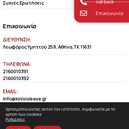
call back
Συχνές Ερωτήσεις
Επικοινωνία
Επικοινωνία
ΔΙΕΥΘΥΝΣΗ:
Λεωφόρος Υμηττού 259, Αθήνα,ΤΚ 11631
ΤΗΛΈΦΩΝΑ:
2160010391
2160010392
EMAIL:
info@kinisislease.gr
Χρησιμοποιώντας αυτόν τον ιστότοπο, συμφωνείτε με τη
χρήση των cookies
Ρυθμίσεις
.