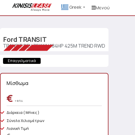
Greek
Μενού
▼
Ford
TRANSIT
TRANSIT BEV 75KWH 184HP 425M TREND RWD
Επαγγελματικά
Μίσθωμα
€
+ Φ.Π.Α.
Διάρκεια
( Μήνες )
Σύνολο Χιλιομέτρων
Λιανική Τιμή