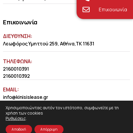
Επικοινωνία
Επικοινωνία
ΔΙΕΥΘΥΝΣΗ:
Λεωφόρος Υμηττού 259, Αθήνα,ΤΚ 11631
ΤΗΛΈΦΩΝΑ:
2160010391
2160010392
EMAIL:
info@kinisislease.gr
Χρησιμοποιώντας αυτόν τον ιστότοπο, συμφωνείτε με τη
χρήση των cookies
Ρυθμίσεις
.
Αποδοχή
Απόρριψη
COSMOTE NewSite4U
© 2026