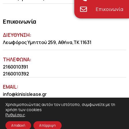
Επικοινωνία
Επικοινωνία
ΔΙΕΥΘΥΝΣΗ:
Λεωφόρος Υμηττού 259, Αθήνα,ΤΚ 11631
ΤΗΛΈΦΩΝΑ:
2160010391
2160010392
EMAIL:
info@kinisislease.gr
Χρησιμοποιώντας αυτόν τον ιστότοπο, συμφωνείτε με τη
χρήση των cookies
Ρυθμίσεις
.
Αποδοχή
Απόρριψη
COSMOTE NewSite4U
© 2026