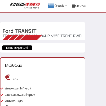
Greek
Μενού
▼
Ford
TRANSIT
TRANSIT BEV 75KWH 184HP 425E TREND RWD
Επαγγελματικά
Μίσθωμα
€
+ Φ.Π.Α.
Διάρκεια
( Μήνες )
Σύνολο Χιλιομέτρων
Λιανική Τιμή