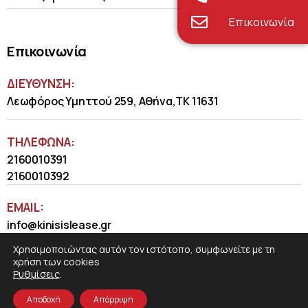
Επικοινωνία
Επικοινωνία
ΔΙΕΥΘΥΝΣΗ:
Λεωφόρος Υμηττού 259, Αθήνα,ΤΚ 11631
ΤΗΛΈΦΩΝΑ:
2160010391
2160010392
EMAIL:
info@kinisislease.gr
Χρησιμοποιώντας αυτόν τον ιστότοπο, συμφωνείτε με τη
χρήση των cookies
Ρυθμίσεις
.
Αποδοχή
Απόρριψη
COSMOTE NewSite4U
© 2026