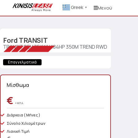
Greek
Μενού
▼
Ford
TRANSIT
TRANSIT BEV 75KWH 184HP 350M TREND RWD
Επαγγελματικά
Μίσθωμα
€
+ Φ.Π.Α.
Διάρκεια
( Μήνες )
Σύνολο Χιλιομέτρων
Λιανική Τιμή