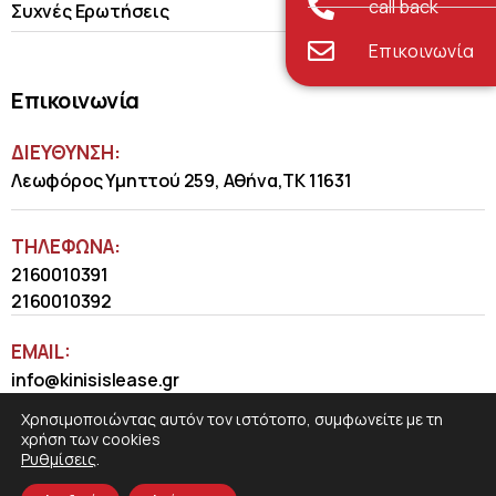
call back
Συχνές Ερωτήσεις
Επικοινωνία
Επικοινωνία
ΔΙΕΥΘΥΝΣΗ:
Λεωφόρος Υμηττού 259, Αθήνα,ΤΚ 11631
ΤΗΛΈΦΩΝΑ:
2160010391
2160010392
EMAIL:
info@kinisislease.gr
Χρησιμοποιώντας αυτόν τον ιστότοπο, συμφωνείτε με τη
χρήση των cookies
Ρυθμίσεις
.