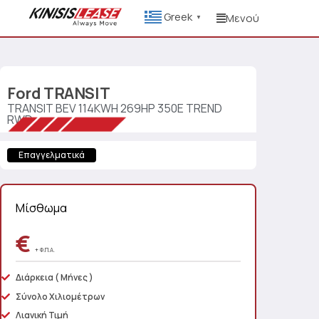
Greek
Μενού
▼
Ford
TRANSIT
TRANSIT BEV 114KWH 269HP 350E TREND
RWD
Επαγγελματικά
Μίσθωμα
€
+ Φ.Π.Α.
Διάρκεια
( Μήνες )
Σύνολο Χιλιομέτρων
Λιανική Τιμή