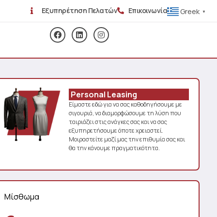
Εξυπηρέτηση Πελατών
Επικοινωνία
Greek
▼
Personal Leasing
Είμαστε εδώ για να σας καθοδηγήσουμε με
σιγουριά, να διαμορφώσουμε τη λύση που
ταιριάζει στις ανάγκες σας και να σας
εξυπηρετήσουμε όποτε χρειαστεί.
Μοιραστείτε μαζί μας την επιθυμία σας και
θα την κάνουμε πραγματικότητα.
Μίσθωμα