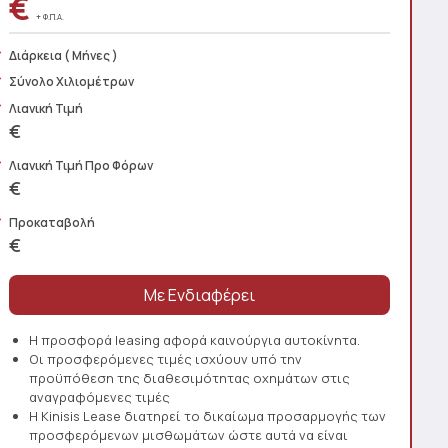
€
+ Φ.Π.Α.
Διάρκεια
( Μήνες )
Σύνολο Χιλιομέτρων
Λιανική Τιμή
€
Λιανική Τιμή Προ Φόρων
€
Προκαταβολή
€
Η προσφορά leasing αφορά καινούργια αυτοκίνητα.
Οι προσφερόμενες τιμές ισχύουν υπό την
προϋπόθεση της διαθεσιμότητας οχημάτων στις
αναγραφόμενες τιμές
Η Kinisis Lease διατηρεί το δικαίωμα προσαρμογής των
προσφερόμενων μισθωμάτων ώστε αυτά να είναι