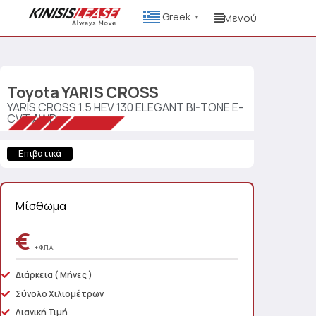
Greek
Μενού
▼
Toyota
YARIS CROSS
YARIS CROSS 1.5 HEV 130 ELEGANT BI-TONE E-
CVT AWD
Επιβατικά
Μίσθωμα
€
+ Φ.Π.Α.
Διάρκεια
( Μήνες )
Σύνολο Χιλιομέτρων
Λιανική Τιμή