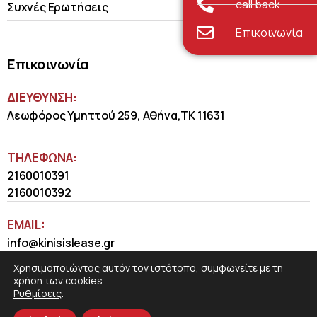
call back
Συχνές Ερωτήσεις
Επικοινωνία
Επικοινωνία
ΔΙΕΥΘΥΝΣΗ:
Λεωφόρος Υμηττού 259, Αθήνα,ΤΚ 11631
ΤΗΛΈΦΩΝΑ:
2160010391
2160010392
EMAIL:
info@kinisislease.gr
Χρησιμοποιώντας αυτόν τον ιστότοπο, συμφωνείτε με τη
χρήση των cookies
Ρυθμίσεις
.