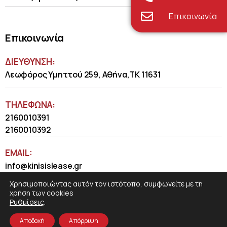
Επικοινωνία
Επικοινωνία
ΔΙΕΥΘΥΝΣΗ:
Λεωφόρος Υμηττού 259, Αθήνα,ΤΚ 11631
ΤΗΛΈΦΩΝΑ:
2160010391
2160010392
EMAIL:
info@kinisislease.gr
Χρησιμοποιώντας αυτόν τον ιστότοπο, συμφωνείτε με τη
χρήση των cookies
Ρυθμίσεις
.
Αποδοχή
Απόρριψη
COSMOTE NewSite4U
© 2026