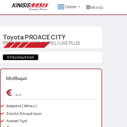
Greek
Μενού
▼
Toyota
PROACE CITY
PROACE CITY 1.5D 100PS L1 LIVE PLUS
Επαγγελματικά
Μίσθωμα
€
+ Φ.Π.Α.
Διάρκεια
( Μήνες )
Σύνολο Χιλιομέτρων
Λιανική Τιμή