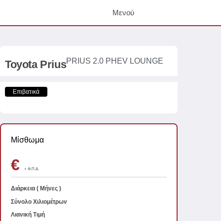
Μενού
PRIUS 2.0 PHEV LOUNGE
Toyota
Prius
Επιβατικά
Μίσθωμα
€
+ Φ.Π.Α.
Διάρκεια
( Μήνες )
Σύνολο Χιλιομέτρων
Λιανική Τιμή