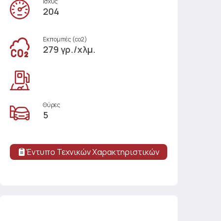
Ισχύς
204
Εκπομπές (co2)
279 γρ./χλμ.
Θύρες
5
Έντυπο Τεχνικών Χαρακτηριστικών