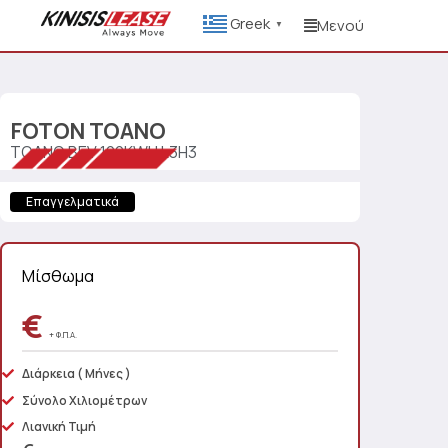
Greek
Μενού
▼
FOTON
TOANO
TOANO BEV 100KWH L3H3
Επαγγελματικά
Μίσθωμα
€
+ Φ.Π.Α.
Διάρκεια
( Μήνες )
Σύνολο Χιλιομέτρων
Λιανική Τιμή