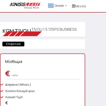
Greek
Μενού
▼
TIVOLI 1.5 135PS BUSINESS
KGM
TIVOLI
Επιβατικά
Μίσθωμα
€
+ Φ.Π.Α.
Διάρκεια
( Μήνες )
Σύνολο Χιλιομέτρων
Λιανική Τιμή
€