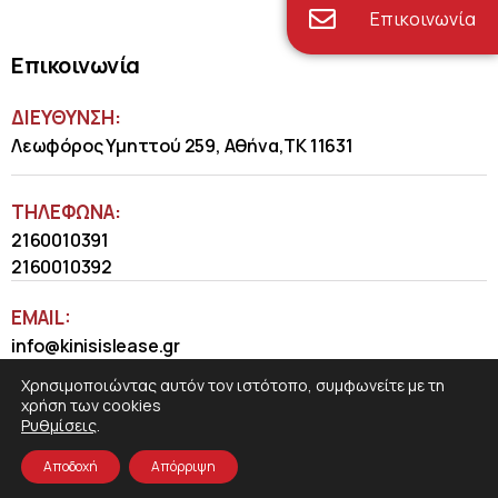
Επικοινωνία
Επικοινωνία
ΔΙΕΥΘΥΝΣΗ:
Λεωφόρος Υμηττού 259, Αθήνα,ΤΚ 11631
ΤΗΛΈΦΩΝΑ:
2160010391
2160010392
EMAIL:
info@kinisislease.gr
Χρησιμοποιώντας αυτόν τον ιστότοπο, συμφωνείτε με τη
χρήση των cookies
Ρυθμίσεις
.
Αποδοχή
Απόρριψη
COSMOTE NewSite4U
© 2026