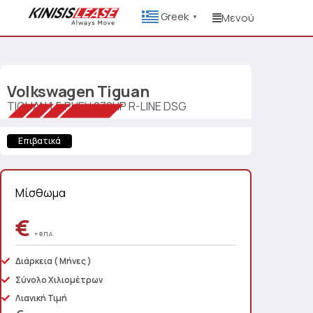
Greek
Μενού
▼
Volkswagen
Tiguan
TIGUAN 1.5 PHEV 272HP R-LINE DSG
Επιβατικά
Μίσθωμα
€
+ Φ.Π.Α.
Διάρκεια
( Μήνες )
Σύνολο Χιλιομέτρων
Λιανική Τιμή