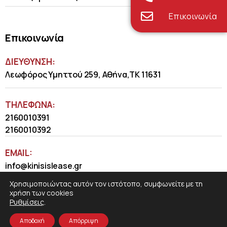
Επικοινωνία
Επικοινωνία
ΔΙΕΥΘΥΝΣΗ:
Λεωφόρος Υμηττού 259, Αθήνα,ΤΚ 11631
ΤΗΛΈΦΩΝΑ:
2160010391
2160010392
EMAIL:
info@kinisislease.gr
Χρησιμοποιώντας αυτόν τον ιστότοπο, συμφωνείτε με τη
χρήση των cookies
Ρυθμίσεις
.
Αποδοχή
Απόρριψη
COSMOTE NewSite4U
© 2026