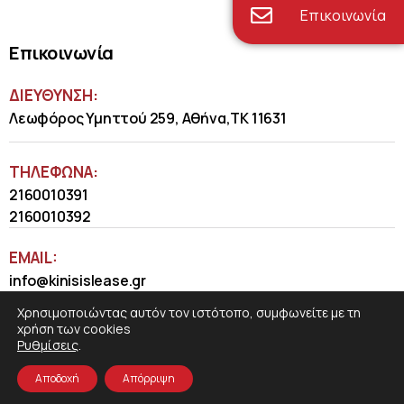
Επικοινωνία
Επικοινωνία
ΔΙΕΥΘΥΝΣΗ:
Λεωφόρος Υμηττού 259, Αθήνα,ΤΚ 11631
ΤΗΛΈΦΩΝΑ:
2160010391
2160010392
EMAIL:
info@kinisislease.gr
Χρησιμοποιώντας αυτόν τον ιστότοπο, συμφωνείτε με τη
χρήση των cookies
Ρυθμίσεις
.
Αποδοχή
Απόρριψη
COSMOTE NewSite4U
© 2026