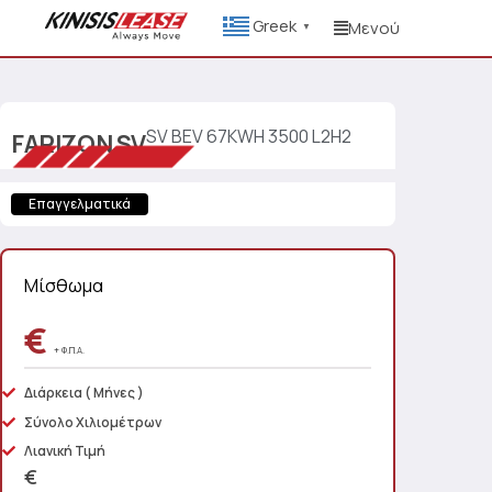
Greek
Μενού
▼
SV BEV 67KWH 3500 L2H2
FARIZON
SV
Επαγγελματικά
Μίσθωμα
€
+ Φ.Π.Α.
Διάρκεια
( Μήνες )
Σύνολο Χιλιομέτρων
Λιανική Τιμή
€