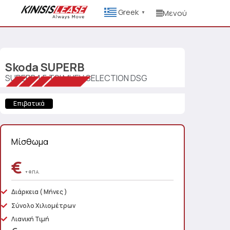
Greek
Μενού
▼
Skoda
SUPERB
SUPERB 1.5 TSI MHEV SELECTION DSG
Επιβατικά
Μίσθωμα
€
+ Φ.Π.Α.
Διάρκεια
( Μήνες )
Σύνολο Χιλιομέτρων
Λιανική Τιμή