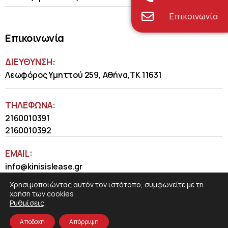
Επικοινωνία
Επικοινωνία
ΔΙΕΥΘΥΝΣΗ:
Λεωφόρος Υμηττού 259, Αθήνα,ΤΚ 11631
ΤΗΛΈΦΩΝΑ:
2160010391
2160010392
EMAIL:
info@kinisislease.gr
Χρησιμοποιώντας αυτόν τον ιστότοπο, συμφωνείτε με τη
χρήση των cookies
Ρυθμίσεις
.
Αποδοχή
Απόρριψη
COSMOTE NewSite4U
© 2026