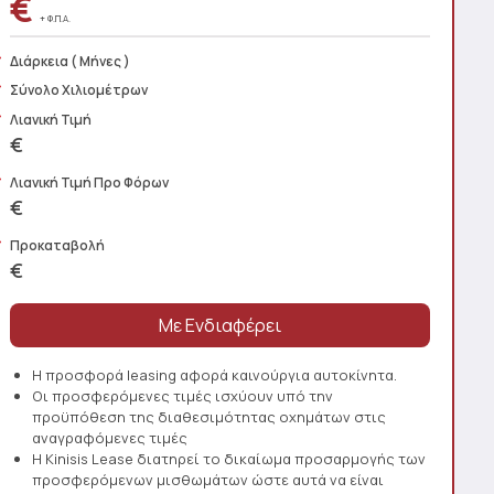
€
+ Φ.Π.Α.
Διάρκεια
( Μήνες )
Σύνολο Χιλιομέτρων
Λιανική Τιμή
€
Λιανική Τιμή Προ Φόρων
€
Προκαταβολή
€
Η προσφορά leasing αφορά καινούργια αυτοκίνητα.
Οι προσφερόμενες τιμές ισχύουν υπό την
προϋπόθεση της διαθεσιμότητας οχημάτων στις
αναγραφόμενες τιμές
Η Kinisis Lease διατηρεί το δικαίωμα προσαρμογής των
προσφερόμενων μισθωμάτων ώστε αυτά να είναι