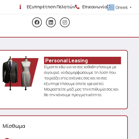
Εξυπηρέτηση Πελατών
Επικοινωνία
Greek
▼
Personal Leasing
Είμαστε εδώ για να σας καθοδηγήσουμε με
σιγουριά, να διαμορφώσουμε τη λύση που
ταιριάζει στις ανάγκες σας και να σας
εξυπηρετήσουμε όποτε χρειαστεί.
Μοιραστείτε μαζί μας την επιθυμία σας και
θα την κάνουμε πραγματικότητα.
Μίσθωμα