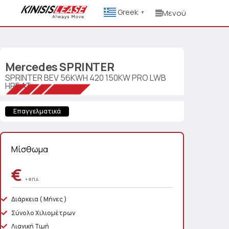
Greek
Μενού
▼
Mercedes
SPRINTER
SPRINTER BEV 56KWH 420 150KW PRO LWB
HRF AT
Επαγγελματικά
Μίσθωμα
€
+ Φ.Π.Α.
Διάρκεια
( Μήνες )
Σύνολο Χιλιομέτρων
Λιανική Τιμή