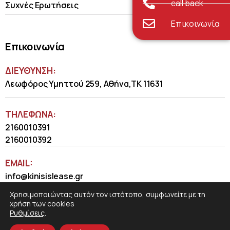
call back
Συχνές Ερωτήσεις
Επικοινωνία
Επικοινωνία
ΔΙΕΥΘΥΝΣΗ:
Λεωφόρος Υμηττού 259, Αθήνα,ΤΚ 11631
ΤΗΛΈΦΩΝΑ:
2160010391
2160010392
EMAIL:
info@kinisislease.gr
Χρησιμοποιώντας αυτόν τον ιστότοπο, συμφωνείτε με τη
χρήση των cookies
Ρυθμίσεις
.