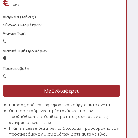
€
+ Φ.Π.Α.
Διάρκεια
( Μήνες )
Σύνολο Χιλιομέτρων
Λιανική Τιμή
€
Λιανική Τιμή Προ Φόρων
€
Προκαταβολή
€
Η προσφορά leasing αφορά καινούργια αυτοκίνητα.
Οι προσφερόμενες τιμές ισχύουν υπό την
προϋπόθεση της διαθεσιμότητας οχημάτων στις
αναγραφόμενες τιμές
Η Kinisis Lease διατηρεί το δικαίωμα προσαρμογής των
προσφερόμενων μισθωμάτων ώστε αυτά να είναι