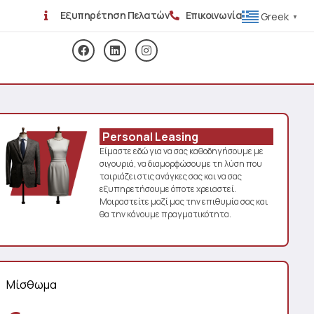
Εξυπηρέτηση Πελατών
Επικοινωνία
Greek
▼
Personal Leasing
Είμαστε εδώ για να σας καθοδηγήσουμε με
σιγουριά, να διαμορφώσουμε τη λύση που
ταιριάζει στις ανάγκες σας και να σας
εξυπηρετήσουμε όποτε χρειαστεί.
Μοιραστείτε μαζί μας την επιθυμία σας και
θα την κάνουμε πραγματικότητα.
Μίσθωμα