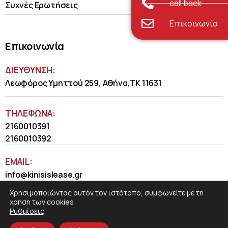
call back
Συχνές Ερωτήσεις
Επικοινωνία
Επικοινωνία
ΔΙΕΥΘΥΝΣΗ:
Λεωφόρος Υμηττού 259, Αθήνα,ΤΚ 11631
ΤΗΛΈΦΩΝΑ:
2160010391
2160010392
EMAIL:
info@kinisislease.gr
Χρησιμοποιώντας αυτόν τον ιστότοπο, συμφωνείτε με τη
χρήση των cookies
Ρυθμίσεις
.