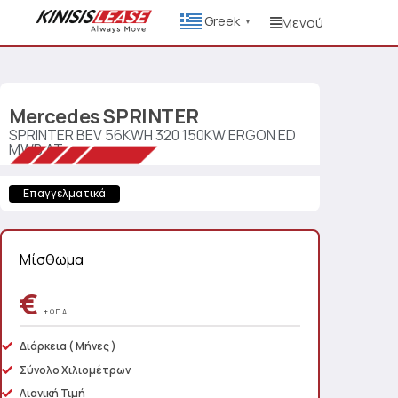
Greek
Μενού
▼
Mercedes
SPRINTER
SPRINTER BEV 56KWH 320 150KW ERGON ED
MWB AT
Επαγγελματικά
Μίσθωμα
€
+ Φ.Π.Α.
Διάρκεια
( Μήνες )
Σύνολο Χιλιομέτρων
Λιανική Τιμή