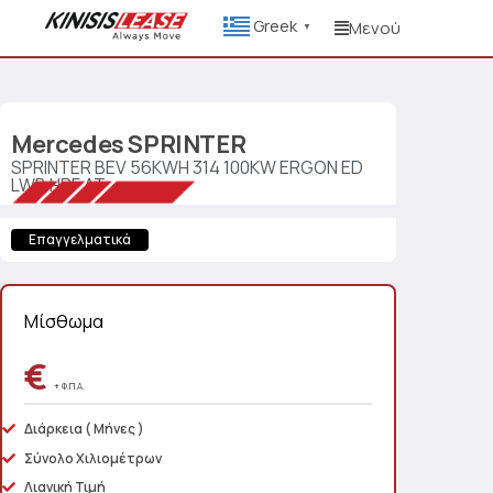
Greek
Μενού
▼
Mercedes
SPRINTER
SPRINTER BEV 56KWH 314 100KW ERGON ED
LWB HRF AT
Επαγγελματικά
Μίσθωμα
€
+ Φ.Π.Α.
Διάρκεια
( Μήνες )
Σύνολο Χιλιομέτρων
Λιανική Τιμή