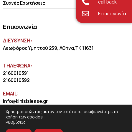
call back
Συχνές Ερωτήσεις
Επικοινωνία
Επικοινωνία
ΔΙΕΥΘΥΝΣΗ:
Λεωφόρος Υμηττού 259, Αθήνα,ΤΚ 11631
ΤΗΛΈΦΩΝΑ:
2160010391
2160010392
EMAIL:
info@kinisislease.gr
Χρησιμοποιώντας αυτόν τον ιστότοπο, συμφωνείτε με τη
χρήση των cookies
Ρυθμίσεις
.