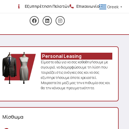
Εξυπηρέτηση Πελατών
Επικοινωνία
Greek
▼
Personal Leasing
Είμαστε εδώ για να σας καθοδηγήσουμε με
σιγουριά, να διαμορφώσουμε τη λύση που
ταιριάζει στις ανάγκες σας και να σας
εξυπηρετήσουμε όποτε χρειαστεί.
Μοιραστείτε μαζί μας την επιθυμία σας και
θα την κάνουμε πραγματικότητα.
Μίσθωμα