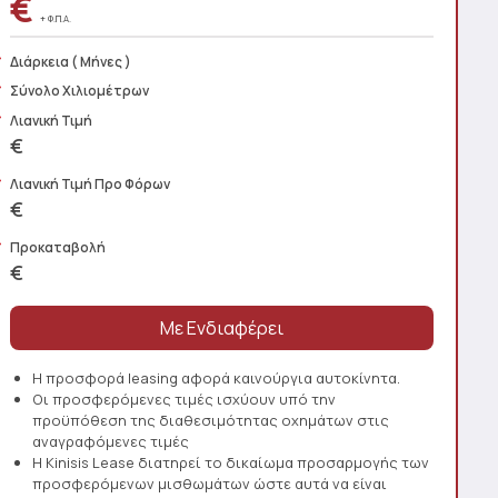
€
+ Φ.Π.Α.
Διάρκεια
( Μήνες )
Σύνολο Χιλιομέτρων
Λιανική Τιμή
€
Λιανική Τιμή Προ Φόρων
€
Προκαταβολή
€
Η προσφορά leasing αφορά καινούργια αυτοκίνητα.
Οι προσφερόμενες τιμές ισχύουν υπό την
προϋπόθεση της διαθεσιμότητας οχημάτων στις
αναγραφόμενες τιμές
Η Kinisis Lease διατηρεί το δικαίωμα προσαρμογής των
προσφερόμενων μισθωμάτων ώστε αυτά να είναι