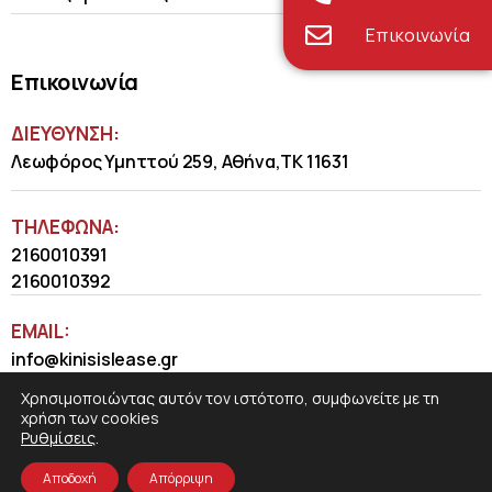
Επικοινωνία
Επικοινωνία
ΔΙΕΥΘΥΝΣΗ:
Λεωφόρος Υμηττού 259, Αθήνα,ΤΚ 11631
ΤΗΛΈΦΩΝΑ:
2160010391
2160010392
EMAIL:
info@kinisislease.gr
Χρησιμοποιώντας αυτόν τον ιστότοπο, συμφωνείτε με τη
χρήση των cookies
Ρυθμίσεις
.
Αποδοχή
Απόρριψη
COSMOTE NewSite4U
© 2026