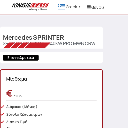
Greek
Μενού
▼
Mercedes
SPRINTER
SPRINTER 2.0 419 CDI 140KW PRO MWB CRW
Επαγγελματικά
Μίσθωμα
€
+ Φ.Π.Α.
Διάρκεια
( Μήνες )
Σύνολο Χιλιομέτρων
Λιανική Τιμή