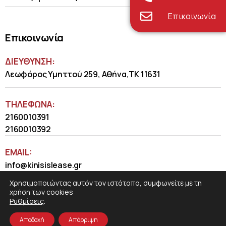
Επικοινωνία
Επικοινωνία
ΔΙΕΥΘΥΝΣΗ:
Λεωφόρος Υμηττού 259, Αθήνα,ΤΚ 11631
ΤΗΛΈΦΩΝΑ:
2160010391
2160010392
EMAIL:
info@kinisislease.gr
Χρησιμοποιώντας αυτόν τον ιστότοπο, συμφωνείτε με τη
χρήση των cookies
Ρυθμίσεις
.
Αποδοχή
Απόρριψη
COSMOTE NewSite4U
© 2026