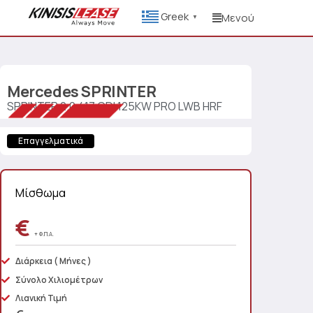
Greek
Μενού
▼
Mercedes
SPRINTER
SPRINTER 2.0 417 CDI 125KW PRO LWB HRF
Επαγγελματικά
Μίσθωμα
€
+ Φ.Π.Α.
Διάρκεια
( Μήνες )
Σύνολο Χιλιομέτρων
Λιανική Τιμή