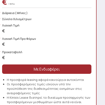
€
+ Φ.Π.Α.
Διάρκεια
( Μήνες )
Σύνολο Χιλιομέτρων
Λιανική Τιμή
€
Λιανική Τιμή Προ Φόρων
€
Προκαταβολή
€
Η προσφορά leasing αφορά καινούργια αυτοκίνητα.
Οι προσφερόμενες τιμές ισχύουν υπό την
προϋπόθεση της διαθεσιμότητας οχημάτων στις
αναγραφόμενες τιμές
Η Kinisis Lease διατηρεί το δικαίωμα προσαρμογής των
προσφερόμενων μισθωμάτων ώστε αυτά να είναι