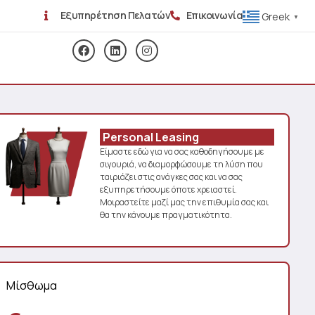
Εξυπηρέτηση Πελατών
Επικοινωνία
Greek
▼
Personal Leasing
Είμαστε εδώ για να σας καθοδηγήσουμε με
σιγουριά, να διαμορφώσουμε τη λύση που
ταιριάζει στις ανάγκες σας και να σας
εξυπηρετήσουμε όποτε χρειαστεί.
Μοιραστείτε μαζί μας την επιθυμία σας και
θα την κάνουμε πραγματικότητα.
Μίσθωμα