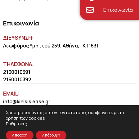
Επικοινωνία
Επικοινωνία
ΔΙΕΥΘΥΝΣΗ:
Λεωφόρος Υμηττού 259, Αθήνα,ΤΚ 11631
ΤΗΛΈΦΩΝΑ:
2160010391
2160010392
EMAIL:
info@kinisislease.gr
Χρησιμοποιώντας αυτόν τον ιστότοπο, συμφωνείτε με τη
χρήση των cookies
Ρυθμίσεις
.
Αποδοχή
Απόρριψη
COSMOTE NewSite4U
© 2026