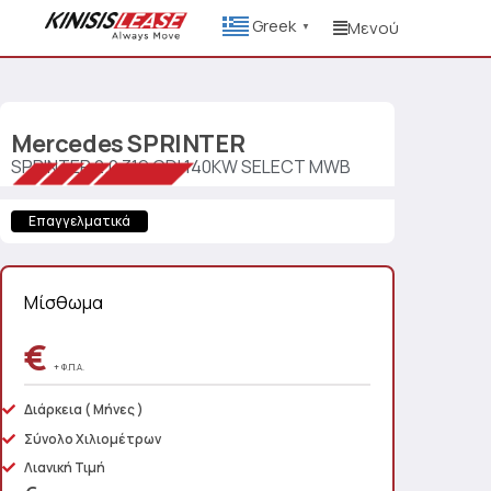
Greek
Μενού
▼
Mercedes
SPRINTER
SPRINTER 2.0 319 CDI 140KW SELECT MWB
Επαγγελματικά
Μίσθωμα
€
+ Φ.Π.Α.
Διάρκεια
( Μήνες )
Σύνολο Χιλιομέτρων
Λιανική Τιμή