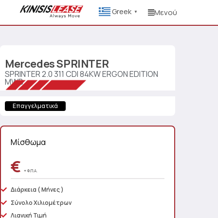
Greek
Μενού
▼
Mercedes
SPRINTER
SPRINTER 2.0 311 CDI 84KW ERGON EDITION
MWB
Επαγγελματικά
Μίσθωμα
€
+ Φ.Π.Α.
Διάρκεια
( Μήνες )
Σύνολο Χιλιομέτρων
Λιανική Τιμή