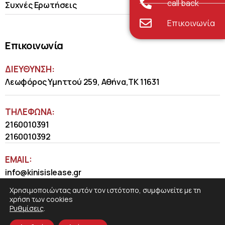
call back
Συχνές Ερωτήσεις
Επικοινωνία
Επικοινωνία
ΔΙΕΥΘΥΝΣΗ:
Λεωφόρος Υμηττού 259, Αθήνα,ΤΚ 11631
ΤΗΛΈΦΩΝΑ:
2160010391
2160010392
EMAIL:
info@kinisislease.gr
Χρησιμοποιώντας αυτόν τον ιστότοπο, συμφωνείτε με τη
χρήση των cookies
Ρυθμίσεις
.