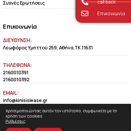
call back
Συχνές Ερωτήσεις
Επικοινωνία
Επικοινωνία
ΔΙΕΥΘΥΝΣΗ:
Λεωφόρος Υμηττού 259, Αθήνα,ΤΚ 11631
ΤΗΛΈΦΩΝΑ:
2160010391
2160010392
EMAIL:
info@kinisislease.gr
Χρησιμοποιώντας αυτόν τον ιστότοπο, συμφωνείτε με τη
χρήση των cookies
Ρυθμίσεις
.