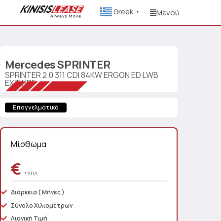
Greek
Μενού
▼
Mercedes
SPRINTER
SPRINTER 2.0 311 CDI 84KW ERGON ED LWB
EXT HRF
Επαγγελματικά
Μίσθωμα
€
+ Φ.Π.Α.
Διάρκεια
( Μήνες )
Σύνολο Χιλιομέτρων
Λιανική Τιμή