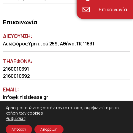
Επικοινωνία
Επικοινωνία
ΔΙΕΥΘΥΝΣΗ:
Λεωφόρος Υμηττού 259, Αθήνα,ΤΚ 11631
ΤΗΛΈΦΩΝΑ:
2160010391
2160010392
EMAIL:
info@kinisislease.gr
Χρησιμοποιώντας αυτόν τον ιστότοπο, συμφωνείτε με τη
χρήση των cookies
Ρυθμίσεις
.
Αποδοχή
Απόρριψη
COSMOTE NewSite4U
© 2026