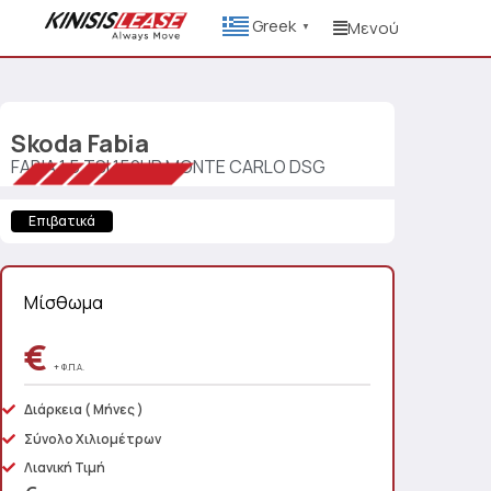
Greek
Μενού
▼
Skoda
Fabia
FABIA 1.5 TSI 150HP MONTE CARLO DSG
Επιβατικά
Μίσθωμα
€
+ Φ.Π.Α.
Διάρκεια
( Μήνες )
Σύνολο Χιλιομέτρων
Λιανική Τιμή