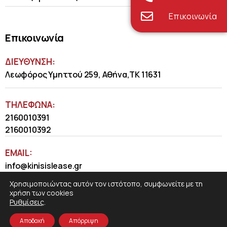
Επικοινωνία
Επικοινωνία
ΔΙΕΥΘΥΝΣΗ:
Λεωφόρος Υμηττού 259, Αθήνα,ΤΚ 11631
ΤΗΛΈΦΩΝΑ:
2160010391
2160010392
EMAIL:
info@kinisislease.gr
Χρησιμοποιώντας αυτόν τον ιστότοπο, συμφωνείτε με τη
χρήση των cookies
Ρυθμίσεις
.
Αποδοχή
Απόρριψη
COSMOTE NewSite4U
© 2026