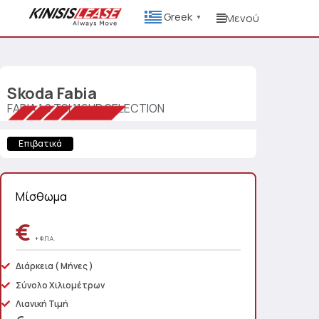
Greek
Μενού
▼
Skoda
Fabia
FABIA 1.0 TSI 116HP SELECTION
Επιβατικά
Μίσθωμα
€
+ Φ.Π.Α.
Διάρκεια
( Μήνες )
Σύνολο Χιλιομέτρων
Λιανική Τιμή